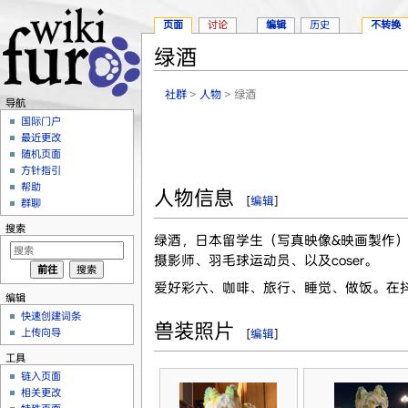
页面
讨论
编辑
历史
不转换
绿酒
跳转至：
导航
、
搜索
社群
>
人物
> 绿酒
导航
国际门户
最近更改
随机页面
方针指引
帮助
人物信息
[
编辑
]
群聊
搜索
绿酒，日本留学生（写真映像&映画製作），
摄影师、羽毛球运动员、以及coser。
爱好彩六、咖啡、旅行、睡觉、做饭。在
编辑
快速创建词条
兽装照片
上传向导
[
编辑
]
工具
链入页面
相关更改