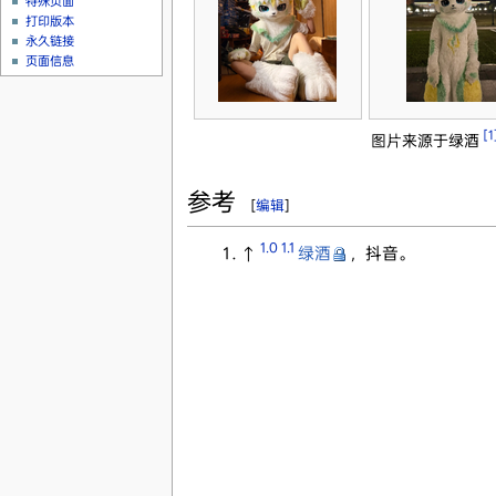
特殊页面
打印版本
永久链接
页面信息
[1
图片来源于绿酒
参考
[
编辑
]
1.0
1.1
↑
绿酒
，抖音。