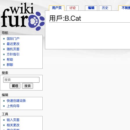
用户页
讨论
编辑
历史
不转
用戶:B.Cat
跳转至：
导航
、
搜索
导航
国际门户
最近更改
随机页面
方针指引
帮助
群聊
搜索
编辑
快速创建词条
上传向导
工具
链入页面
相关更改