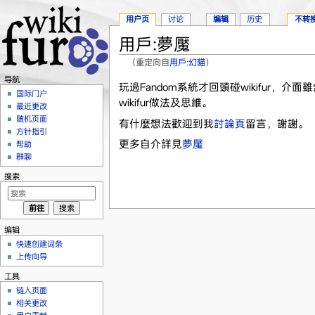
用户页
讨论
编辑
历史
不转
用戶:夢魘
（重定向自
用戶:幻貓
）
跳转至：
导航
、
搜索
导航
玩過Fandom系統才回頭碰wikifur
国际门户
wikifur做法及思維。
最近更改
随机页面
有什麼想法歡迎到我
討論頁
留言，謝謝。
方针指引
更多自介詳見
夢魘
帮助
群聊
搜索
编辑
快速创建词条
上传向导
工具
链入页面
相关更改