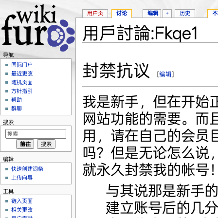
用户页
讨论
编辑
+
历史
不
用戶討論:Fkqe1
跳转至：
导航
、
搜索
导航
封禁抗议
国际门户
最近更改
[
编辑
]
随机页面
方针指引
我是新手，但在开始正式
帮助
群聊
网站功能的需要。而
搜索
用，请在自己的会员
吗？但是无论怎么说
编辑
就永久封禁我的帐号！Fkq
快速创建词条
上传向导
与其说那是新手
工具
链入页面
建立账号后的几
相关更改