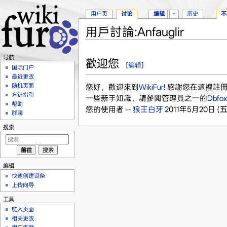
用户页
讨论
编辑
+
历史
不
用戶討論:Anfauglir
跳转至：
导航
、
搜索
导航
歡迎您
[
编辑
]
国际门户
最近更改
随机页面
您好，歡迎來到
WikiFur
! 感謝您在這裡
方针指引
一些新手知識，請參閱管理員之一的
Dbfox
帮助
您的使用者 --
狼王白牙
2011年5月20日 (五) 
群聊
搜索
编辑
快速创建词条
上传向导
工具
链入页面
相关更改