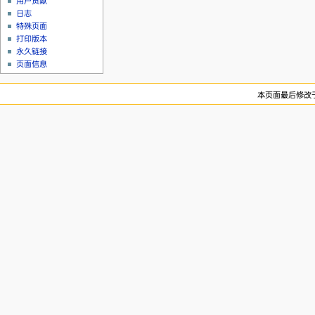
用户贡献
日志
特殊页面
打印版本
永久链接
页面信息
本页面最后修改于20