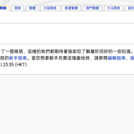
转换
简体
繁體
大陆简体
香港繁體
澳門繁體
大马简体
新
註冊了一個帳號，這裡的我們都期待著協助您了解屬於同好的一些知識
寫的
新手指南
。當您想要動手充實這塊園地時，請參閱
編輯指南
、
23:35 (HKT)