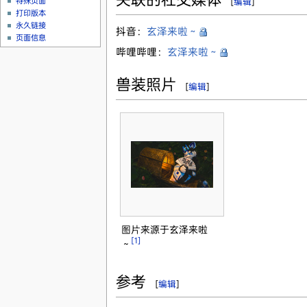
特殊页面
[
编辑
]
打印版本
永久链接
抖音：
玄泽来啦～
页面信息
哔哩哔哩：
玄泽来啦～
兽装照片
[
编辑
]
图片来源于玄泽来啦
[1]
～
参考
[
编辑
]