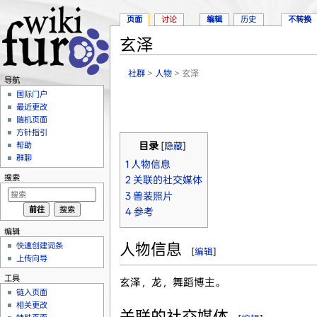
页面
讨论
编辑
历史
不转换
玄泽
跳转至：
导航
、
搜索
社群
>
人物
> 玄泽
导航
国际门户
最近更改
随机页面
方针指引
帮助
目录
[
隐藏
]
群聊
1
人物信息
搜索
2
关联的社交媒体
3
兽装照片
4
参考
编辑
人物信息
快速创建词条
[
编辑
]
上传向导
工具
玄泽，龙，舞蹈博主。
链入页面
相关更改
关联的社交媒体