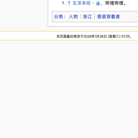
↑
玄泽来啦～
，哔哩哔哩。
分类
：
人物
浙江
兽装穿着者
本页面最后修改于2026年1月28日 (星期三) 01:33。