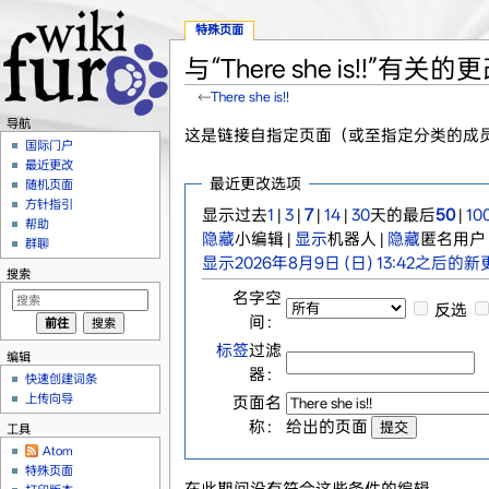
特殊页面
与“There she is!!”有关的
←
There she is!!
跳转至：
导航
、
搜索
导航
这是链接自指定页面（或至指定分类的成
国际门户
最近更改
最近更改选项
随机页面
方针指引
显示过去
1
|
3
|
7
|
14
|
30
天的最后
50
|
10
帮助
隐藏
小编辑 |
显示
机器人 |
隐藏
匿名用户 
群聊
显示2026年8月9日 (日) 13:42之后的
搜索
名字空
反选
间：
标签
过滤
编辑
器：
快速创建词条
上传向导
页面名
称：
给出的页面
工具
Atom
特殊页面