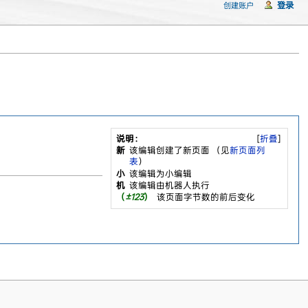
登录
创建账户
说明：
[
折叠
]
新
该编辑创建了新页面 （见
新页面列
表
）
小
该编辑为小编辑
机
该编辑由机器人执行
（
±123
）
该页面字节数的前后变化