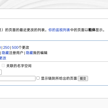
员）的页面的最近更改的列表。
你的监视列表
中的页面以
粗体
显示。
0
|
250
|
500
个更改
|
隐藏
注册用户 |
隐藏
我的编辑
新更改
关联的名字空间
显示链到所给出的页面