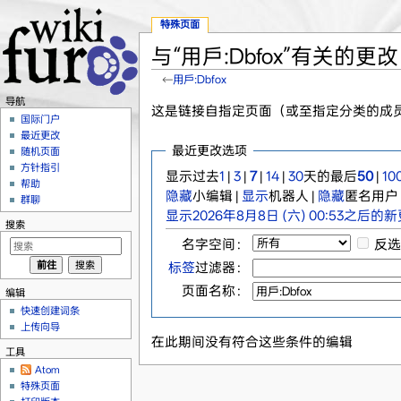
特殊页面
与“用戶:Dbfox”有关的更改
←
用戶:Dbfox
跳转至：
导航
、
搜索
导航
这是链接自指定页面（或至指定分类的成
国际门户
最近更改
最近更改选项
随机页面
方针指引
显示过去
1
|
3
|
7
|
14
|
30
天的最后
50
|
10
帮助
隐藏
小编辑 |
显示
机器人 |
隐藏
匿名用户 
群聊
显示2026年8月8日 (六) 00:53之后的
搜索
名字空间：
反选
标签
过滤器：
页面名称：
编辑
快速创建词条
上传向导
在此期间没有符合这些条件的编辑
工具
Atom
特殊页面