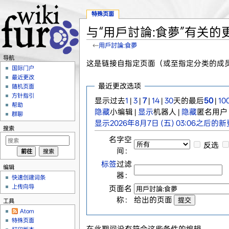
特殊页面
与“用戶討論:食夢”有关的
←
用戶討論:食夢
跳转至：
导航
、
搜索
导航
这是链接自指定页面（或至指定分类的成
国际门户
最近更改
最近更改选项
随机页面
方针指引
显示过去
1
|
3
|
7
|
14
|
30
天的最后
50
|
10
帮助
隐藏
小编辑 |
显示
机器人 |
隐藏
匿名用户 
群聊
显示2026年8月7日 (五) 03:06之后的
搜索
名字空
反选
间：
标签
过滤
编辑
器：
快速创建词条
上传向导
页面名
称：
给出的页面
工具
Atom
特殊页面