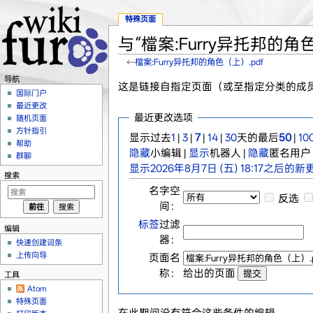
特殊页面
与“檔案:Furry异托邦的角
←
檔案:Furry异托邦的角色（上）.pdf
跳转至：
导航
、
搜索
导航
这是链接自指定页面（或至指定分类的成
国际门户
最近更改
最近更改选项
随机页面
方针指引
显示过去
1
|
3
|
7
|
14
|
30
天的最后
50
|
10
帮助
隐藏
小编辑 |
显示
机器人 |
隐藏
匿名用户 
群聊
显示2026年8月7日 (五) 18:17之后的新
搜索
名字空
反选
间：
标签
过滤
编辑
器：
快速创建词条
上传向导
页面名
称：
给出的页面
工具
Atom
特殊页面