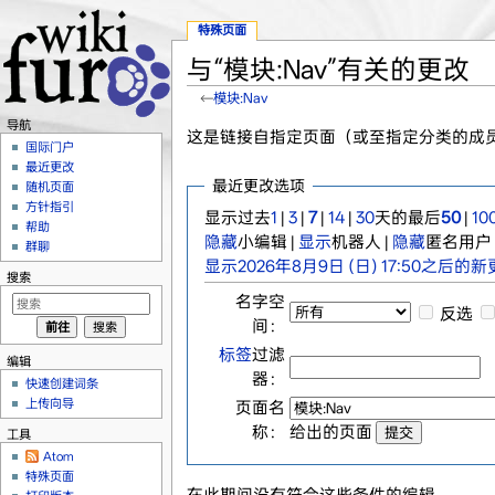
特殊页面
与“模块:Nav”有关的更改
←
模块:Nav
跳转至：
导航
、
搜索
导航
这是链接自指定页面（或至指定分类的成
国际门户
最近更改
最近更改选项
随机页面
方针指引
显示过去
1
|
3
|
7
|
14
|
30
天的最后
50
|
10
帮助
隐藏
小编辑 |
显示
机器人 |
隐藏
匿名用户 
群聊
显示2026年8月9日 (日) 17:50之后的
搜索
名字空
反选
间：
标签
过滤
编辑
器：
快速创建词条
上传向导
页面名
称：
给出的页面
工具
Atom
特殊页面