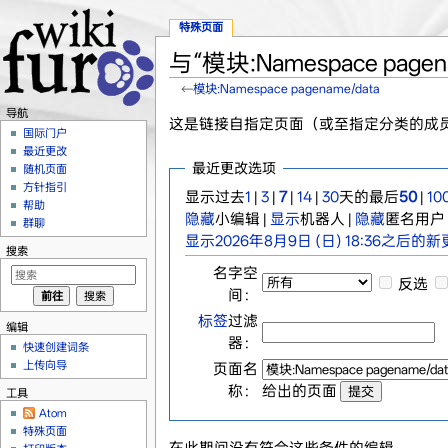
特殊页面
与“模块:Namespace pag
←
模块:Namespace pagename/data
跳转至：
导航
、
搜索
导航
这是链接自指定页面（或至指定分类的成
国际门户
最近更改
最近更改选项
随机页面
方针指引
显示过去
1
|
3
|
7
|
14
|
30
天的最后
50
|
10
帮助
隐藏
小编辑 |
显示
机器人 |
隐藏
匿名用户 
群聊
显示2026年8月9日 (日) 18:36之后的
搜索
名字空
反选
间：
标签
过滤
编辑
器：
快速创建词条
上传向导
页面名
称：
给出的页面
工具
Atom
特殊页面