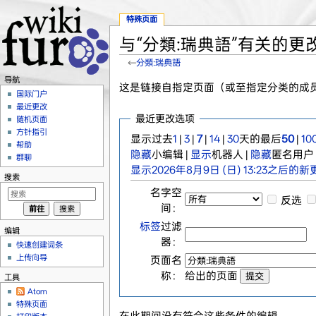
特殊页面
与“分類:瑞典語”有关的更
←
分類:瑞典語
跳转至：
导航
、
搜索
导航
这是链接自指定页面（或至指定分类的成
国际门户
最近更改
最近更改选项
随机页面
方针指引
显示过去
1
|
3
|
7
|
14
|
30
天的最后
50
|
10
帮助
隐藏
小编辑 |
显示
机器人 |
隐藏
匿名用户 
群聊
显示2026年8月9日 (日) 13:23之后的新
搜索
名字空
反选
间：
标签
过滤
编辑
器：
快速创建词条
上传向导
页面名
称：
给出的页面
工具
Atom
特殊页面