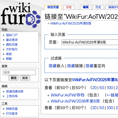
项目页面
讨论
编辑
历史
编辑所
链接至“WikiFur:AoTW/
←
WikiFur:AoTW/2025年第8周
跳转至：
导航
、
搜索
导航
链入页面
国际门户
最近更改
页面：
随机页面
方针指引
帮助
过滤器
群聊
隐藏
嵌入 |
隐藏
链接 |
隐藏
重定向
搜索
以下页面链接至
WikiFur:AoTW/2025年第
编辑
查看（前50个 | 后50个）（
20
|
50
|
100
|
2
快速创建词条
WikiFur:AoTW/存档
（包含） ‎
（
←链
上传向导
WikiFur:AoTW/2026年第8周
（包含） ‎
工具
查看（前50个 | 后50个）（
20
|
50
|
100
|
2
特殊页面
打印版本