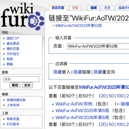
项目页面
讨论
编辑
历史
编辑所
链接至“WikiFur:AoTW/
←
WikiFur:AoTW/2023年第52周
跳转至：
导航
、
搜索
导航
链入页面
国际门户
最近更改
页面：
随机页面
方针指引
帮助
过滤器
群聊
隐藏
嵌入 |
隐藏
链接 |
隐藏
重定向
搜索
以下页面链接至
WikiFur:AoTW/2023年第
编辑
查看（前50个 | 后50个）（
20
|
50
|
100
|
2
快速创建词条
WikiFur:AoTW/存档
（包含） ‎
（
←链
上传向导
WikiFur:AoTW/2025年第6周
（包含） ‎
工具
WikiFur:AoTW/2026年第6周
（包含） ‎
特殊页面
查看（前50个 | 后50个）（
20
|
50
|
100
|
2
打印版本