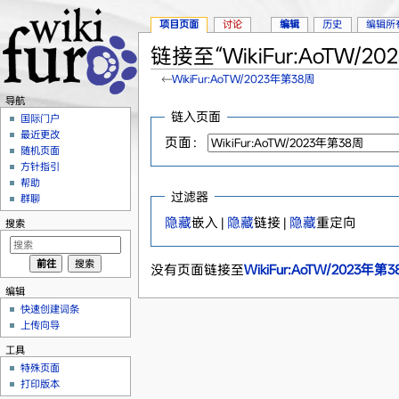
项目页面
讨论
编辑
历史
编辑所
链接至“WikiFur:AoTW/
←
WikiFur:AoTW/2023年第38周
跳转至：
导航
、
搜索
导航
链入页面
国际门户
最近更改
页面：
随机页面
方针指引
帮助
过滤器
群聊
隐藏
嵌入 |
隐藏
链接 |
隐藏
重定向
搜索
没有页面链接至
WikiFur:AoTW/2023年第
编辑
快速创建词条
上传向导
工具
特殊页面
打印版本