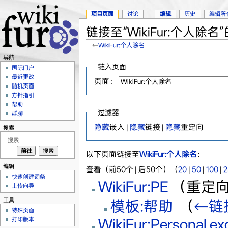
项目页面
讨论
编辑
历史
编辑所
链接至“WikiFur:个人除名
←
WikiFur:个人除名
跳转至：
导航
、
搜索
导航
链入页面
国际门户
最近更改
页面：
随机页面
方针指引
帮助
过滤器
群聊
隐藏
嵌入 |
隐藏
链接 |
隐藏
重定向
搜索
以下页面链接至
WikiFur:个人除名
：
编辑
查看（前50个 | 后50个）（
20
|
50
|
100
|
2
快速创建词条
WikiFur:PE
（重定向
上传向导
工具
模板:帮助
‎
（
←链
特殊页面
WikiFur:Personal ex
打印版本