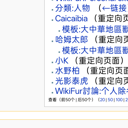
分類:人物
‎
（
←链接
Caicaibia
（重定向页
模板:大中華地區
哈姆太郎
（重定向页
模板:大中華地區
小K
（重定向页面） 
水野柏
（重定向页面
光影泰虎
（重定向页
WikiFur討論:个人
查看（前50个 | 后50个）（
20
|
50
|
100
|
2