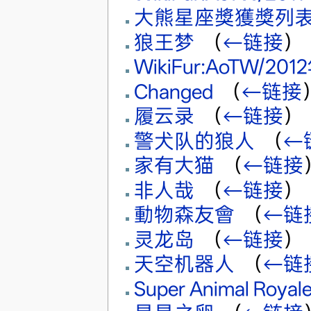
大熊星座獎獲獎列
狼王梦
‎
（
←链接
）
WikiFur:AoTW/20
Changed
‎
（
←链接
履云录
‎
（
←链接
）
警犬队的狼人
‎
（
←
家有大猫
‎
（
←链接
非人哉
‎
（
←链接
）
動物森友會
‎
（
←链
灵龙岛
‎
（
←链接
）
天空机器人
‎
（
←链
Super Animal Royal