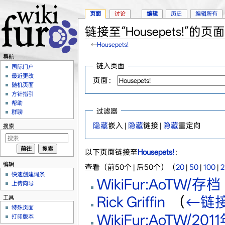
页面
讨论
编辑
历史
编辑所有
链接至“Housepets!”的页面
←
Housepets!
跳转至：
导航
、
搜索
导航
链入页面
国际门户
最近更改
页面：
随机页面
方针指引
帮助
过滤器
群聊
隐藏
嵌入 |
隐藏
链接 |
隐藏
重定向
搜索
以下页面链接至
Housepets!
：
编辑
查看（前50个 | 后50个）（
20
|
50
|
100
|
2
快速创建词条
WikiFur:AoTW/存档
上传向导
Rick Griffin
‎
（
←链
工具
特殊页面
WikiFur:AoTW/20
打印版本