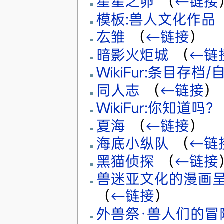
星星之卵
‎
（
←链接
模板:兽人文化作品
‎
厷雏
‎
（
←链接
）
暗影火炬城
‎
（
←链
WikiFur:条目存档
同人志
‎
（
←链接
）
WikiFur:你知道吗？
夏海
‎
（
←链接
）
海底小纵队
‎
（
←链
黑猫侦探
‎
（
←链接
兽迷亚文化的漫画呈
（
←链接
）
外兽祭·兽人们的冒