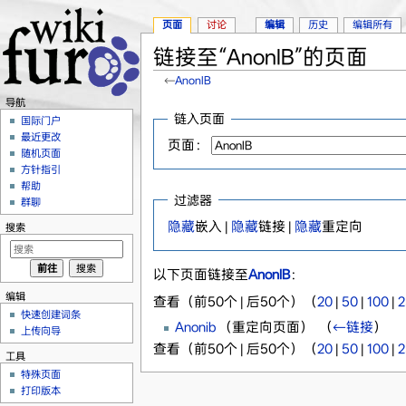
页面
讨论
编辑
历史
编辑所有
链接至“AnonIB”的页面
←
AnonIB
跳转至：
导航
、
搜索
导航
链入页面
国际门户
最近更改
页面：
随机页面
方针指引
帮助
过滤器
群聊
隐藏
嵌入 |
隐藏
链接 |
隐藏
重定向
搜索
以下页面链接至
AnonIB
：
编辑
查看（前50个 | 后50个）（
20
|
50
|
100
|
2
快速创建词条
Anonib
（重定向页面） ‎
（
←链接
）
上传向导
查看（前50个 | 后50个）（
20
|
50
|
100
|
2
工具
特殊页面
打印版本