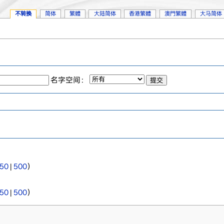
不转换
简体
繁體
大陆简体
香港繁體
澳門繁體
大马简体
名字空间：
50
|
500
）
50
|
500
）