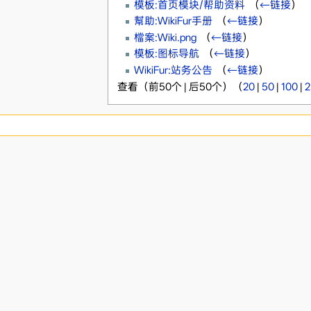
模板:首页模块/帮助资料
‎
（
←链接
）
幫助:WikiFur手册
‎
（
←链接
）
檔案:Wiki.png
‎
（
←链接
）
模板:图标导航
‎
（
←链接
）
WikiFur:站务公告
‎
（
←链接
）
查看（前50个 | 后50个）（
20
|
50
|
100
|
2