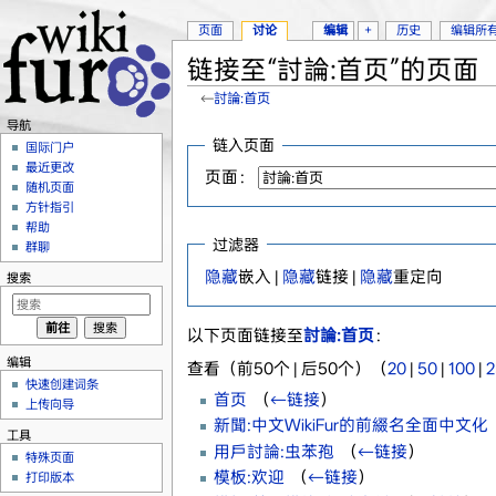
页面
讨论
编辑
+
历史
编辑所
链接至“討論:首页”的页面
←
討論:首页
跳转至：
导航
、
搜索
导航
链入页面
国际门户
最近更改
页面：
随机页面
方针指引
帮助
过滤器
群聊
隐藏
嵌入 |
隐藏
链接 |
隐藏
重定向
搜索
以下页面链接至
討論:首页
：
编辑
查看（前50个 | 后50个）（
20
|
50
|
100
|
2
快速创建词条
首页
‎
（
←链接
）
上传向导
新聞:中文WikiFur的前綴名全面中文化
‎
工具
用戶討論:虫苯孢
‎
（
←链接
）
特殊页面
模板:欢迎
‎
（
←链接
）
打印版本