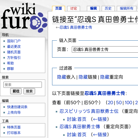
页面
讨论
编辑
历史
编辑所有
链接至“忍魂S 真田兽勇士
←
忍魂S 真田兽勇士传
跳转至：
导航
、
搜索
导航
链入页面
国际门户
最近更改
页面：
随机页面
方针指引
帮助
过滤器
群聊
隐藏
嵌入 |
隐藏
链接 |
隐藏
重定向
搜索
以下页面链接至
忍魂S 真田兽勇士传
：
编辑
查看（前50个 | 后50个）（
20
|
50
|
100
|
2
快速创建词条
忍スピリッツS 真田獣勇士伝
（重定向页
上传向导
討論:首页
‎
（
←链接
）
工具
忍魂S 真田獸勇士傳
（重定向页面） ‎
特殊页面
打印版本
討論:首页
‎
（
←链接
）