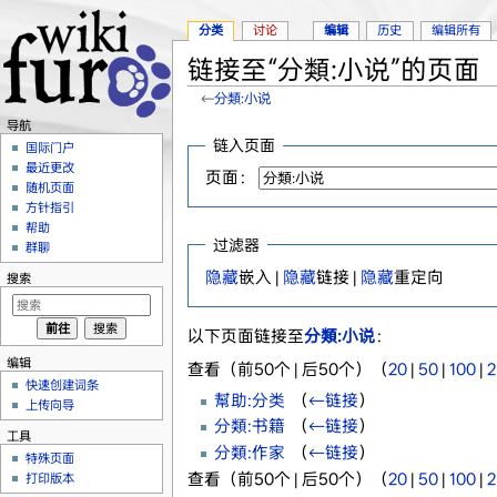
分类
讨论
编辑
历史
编辑所有
链接至“分類:小说”的页面
←
分類:小说
跳转至：
导航
、
搜索
导航
链入页面
国际门户
最近更改
页面：
随机页面
方针指引
帮助
过滤器
群聊
隐藏
嵌入 |
隐藏
链接 |
隐藏
重定向
搜索
以下页面链接至
分類:小说
：
编辑
查看（前50个 | 后50个）（
20
|
50
|
100
|
2
快速创建词条
幫助:分类
‎
（
←链接
）
上传向导
分類:书籍
‎
（
←链接
）
工具
分類:作家
‎
（
←链接
）
特殊页面
查看（前50个 | 后50个）（
20
|
50
|
100
|
2
打印版本