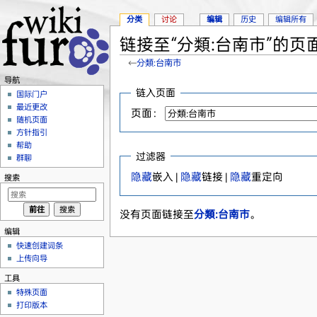
分类
讨论
编辑
历史
编辑所有
链接至“分類:台南市”的页
←
分類:台南市
跳转至：
导航
、
搜索
导航
链入页面
国际门户
最近更改
页面：
随机页面
方针指引
帮助
过滤器
群聊
隐藏
嵌入 |
隐藏
链接 |
隐藏
重定向
搜索
没有页面链接至
分類:台南市
。
编辑
快速创建词条
上传向导
工具
特殊页面
打印版本