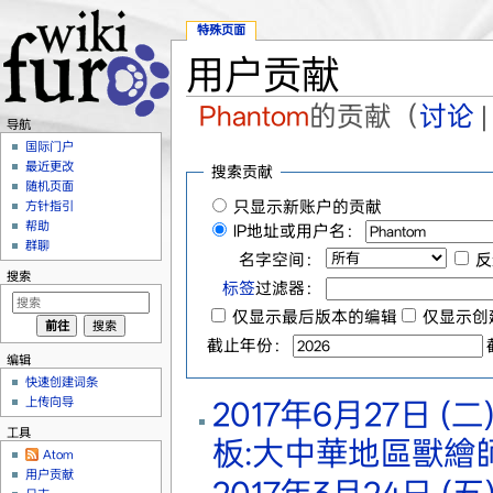
特殊页面
用户贡献
Phantom
的贡献（
讨论
导航
跳转至：
导航
、
搜索
国际门户
最近更改
搜索贡献
随机页面
只显示新账户的贡献
方针指引
帮助
IP地址或用户名：
群聊
名字空间：
反
搜索
标签
过滤器：
仅显示最后版本的编辑
仅显示创
截止年份：
编辑
快速创建词条
上传向导
2017年6月27日 (二) 
工具
板:大中華地區獸繪
Atom
用户贡献