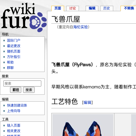
页面
讨论
编辑
历史
不转换
飞兽爪屋
（重定向自
海伦实验
）
跳转至：
导航
、
搜索
导航
国际门户
最近更改
随机页面
方针指引
帮助
飞兽爪屋（FlyPaws）
，原名为海伦实验（H
群聊
头。
搜索
早期风格以萌系kemomo为主，随着制
编辑
工艺特色
[
编辑
]
快速创建词条
上传向导
工具
链入页面
相关更改