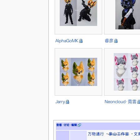
AlphaGoMK
睿彦
Jarry
Neoncloud·霓雲
查看
·
讨论
·
编辑
万物通行
·
象山工作室
·
文