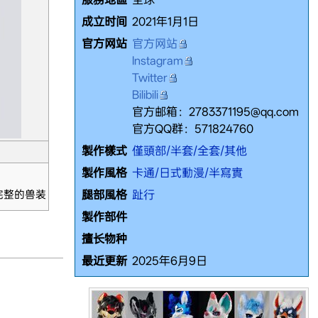
成立时间
2021年1月1日
官方网站
官方网站
Instagram
Twitter
Bilibili
官方邮箱：2783371195@qq.com
官方QQ群：571824760
製作樣式
僅頭部/半套/全套/其他
製作風格
卡通/日式動漫/半寫實
腿部風格
趾行
完整的兽装
製作部件
擅长物种
最近更新
2025年6月9日