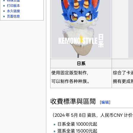
特殊页面
打印版本
永久链接
页面信息
日系
使用固定版型制作,
综合了卡
可以制作各种种族。
拥有更成
收費標準與區間
[
编辑
]
（2024 年 5月 8日 資訊，人民币CNY 计
日系全装 10000元起
混系全装 15000元起