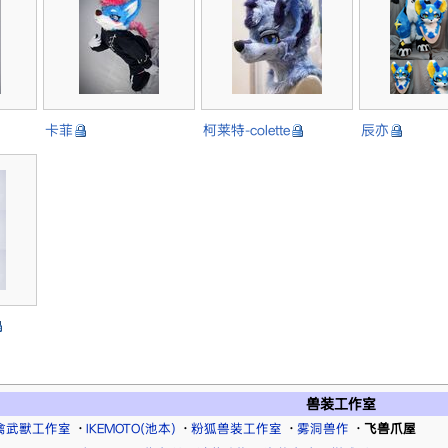
卡菲
柯莱特-colette
辰亦
兽装工作室
禽武獸工作室
·
IKEMOTO(池本)
·
粉狐兽装工作室
·
雾洞兽作
·
飞兽爪屋