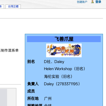
登录
创建账户
体
台灣正體
飞兽爪屋
擅长制作混系单
别名
D社、Daley
Helen Workshop（旧名）
海伦实验（旧名）
負責人
Daley（2783371195）
成员
所在地
广州
服務地區
全球