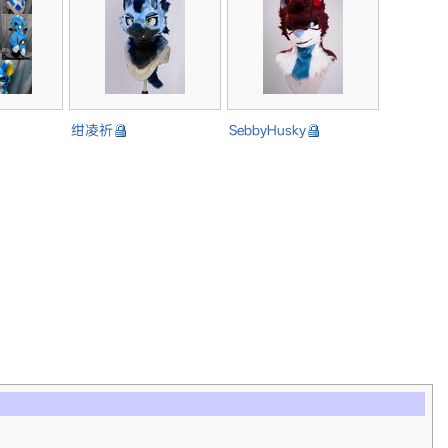
绀凌祈
SebbyHusky