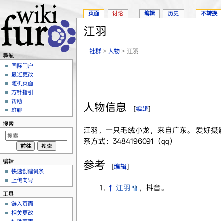
页面
讨论
编辑
历史
不转换
江羽
跳转至：
导航
、
搜索
社群
>
人物
> 江羽
导航
国际门户
最近更改
随机页面
方针指引
帮助
人物信息
[
编辑
]
群聊
搜索
江羽，一只毛绒小龙，来自广东。 爱好摄
系方式：3484196091（qq）
编辑
参考
[
编辑
]
快速创建词条
上传向导
↑
江羽
，抖音。
工具
链入页面
相关更改