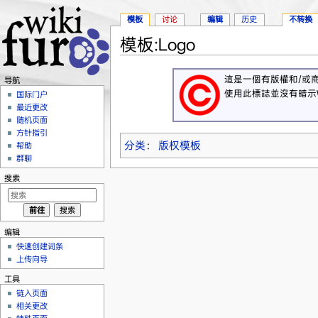
模板
讨论
编辑
历史
不转换
模板:Logo
跳转至：
导航
、
搜索
這是一個有版權和/或
导航
使用此標誌並沒有暗示Wi
国际门户
最近更改
随机页面
方针指引
分类
：
版权模板
帮助
群聊
搜索
编辑
快速创建词条
上传向导
工具
链入页面
相关更改