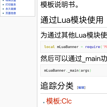
特殊页面
模板说明书。
打印版本
永久链接
页面信息
通过Lua模块使用
为通过其他Lua模块
local
 mLuaBanner 
=
require
(
'M
然后可以通过_main
mLuaBanner
.
_main
(
args
)
追踪分类
[
编辑
]
模板:Clc