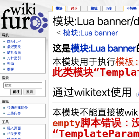
模块
讨论
编辑
历史
不转换
模块:Lua banner/
<
模块:Lua banner
导航
跳转至：
导航
、
搜索
国际门户
这是
模块:Lua banner
最近更改
随机页面
方针指引
本模块用于执行
模板:
帮助
此类模块“Templat
群聊
搜索
通过wikitext使用
[
编辑
快速创建词条
本模块不能直接被wiki
上传向导
脚本错误：
empty
工具
链入页面
“TemplatePara
相关更改