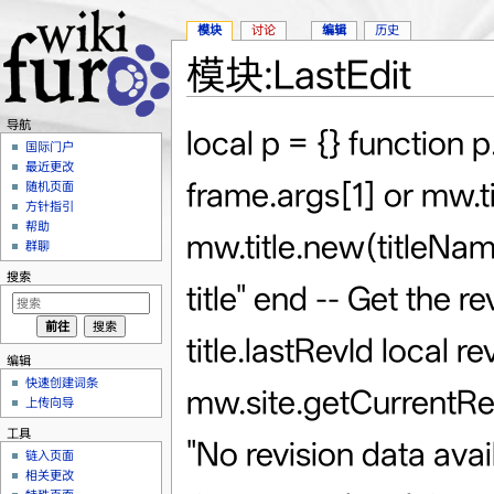
模块
讨论
编辑
历史
模块:LastEdit
跳转至：
导航
、
搜索
导航
local p = {} function 
国际门户
最近更改
frame.args[1] or mw.tit
随机页面
方针指引
帮助
mw.title.new(titleName)
群聊
搜索
title" end -- Get the r
title.lastRevId local re
编辑
快速创建词条
mw.site.getCurrentRevi
上传向导
工具
"No revision data avai
链入页面
相关更改