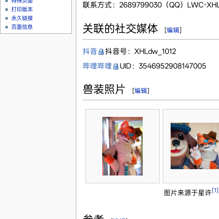
特殊页面
联系方式：2689799030（QQ）LWC-X
打印版本
永久链接
关联的社交媒体
页面信息
[
编辑
]
抖音
抖音号：XHLdw_1012
哔哩哔哩
UID：3546952908147005
兽装照片
[
编辑
]
[1]
图片来源于星许