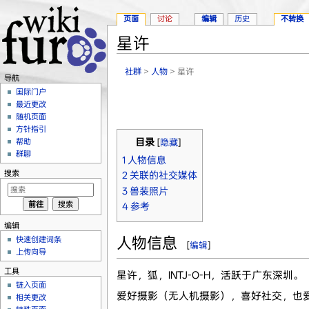
页面
讨论
编辑
历史
不转换
星许
跳转至：
导航
、
搜索
社群
>
人物
> 星许
导航
国际门户
最近更改
随机页面
方针指引
帮助
目录
[
隐藏
]
群聊
1
人物信息
搜索
2
关联的社交媒体
3
兽装照片
4
参考
编辑
人物信息
快速创建词条
[
编辑
]
上传向导
工具
星许，狐，INTJ-O-H，活跃于广东深圳。
链入页面
爱好摄影（无人机摄影），喜好社交，也
相关更改