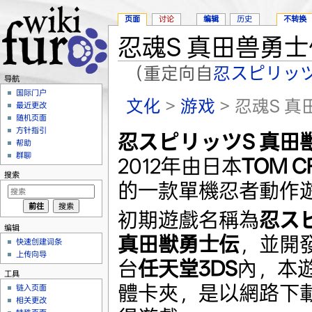
页面
讨论
编辑
历史
不转换
忍魂S 真田兽勇士
（重定向自
忍スピリッツ
导航
跳转至：
导航
、
搜索
国际门户
文化
>
游戏
> 忍魂S 
最近更改
随机页面
方针指引
忍スピリッツS 真田
帮助
群聊
2012年由日本
TOM C
搜索
的一款單機忍者動作
初期遊戲名稱為
忍ス
编辑
真田獣勇士伝
，並開
快速创建词条
上传向导
台
任天堂3DS
內，本
工具
體卡夾，是以網路下
链入页面
相关更改