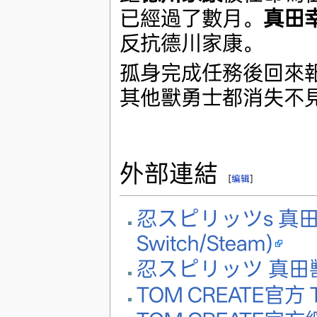
已經過了數月。
真田
反抗德川家康。
孤身完成任務後回來
其他獸勇士都消失不
外部連結
[
编辑
]
忍スピリッツs 真
Switch/Steam)
忍スピリッツ 真田
TOM CREATE官方 Tw