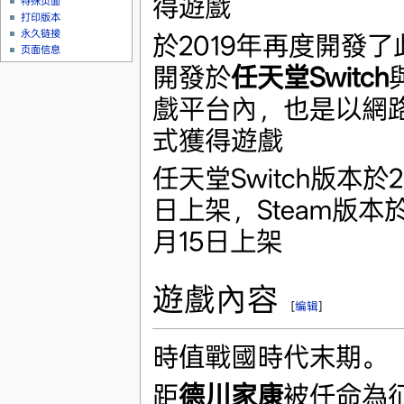
得遊戲
特殊页面
打印版本
永久链接
於2019年再度開發
页面信息
開發於
任天堂Switch
戲平台內，也是以網
式獲得遊戲
任天堂Switch版本於2
日上架，Steam版本於
月15日上架
遊戲內容
[
编辑
]
時值戰國時代末期。
距
德川家康
被任命為