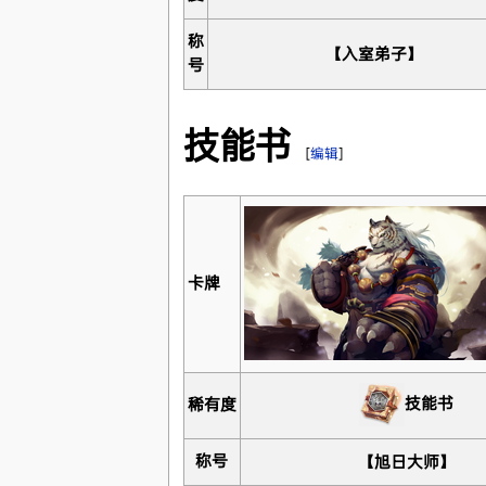
称
【入室弟子】
号
技能书
[
编辑
]
卡牌
技能书
稀有度
称号
【旭日大师】