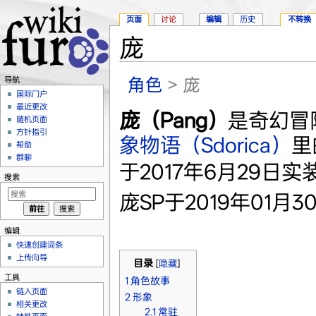
页面
讨论
编辑
历史
不转换
庞
跳转至：
导航
、
搜索
角色
> 庞
导航
国际门户
最近更改
庞（Pang）
是奇幻冒
随机页面
方针指引
象物语（Sdorica）
里
帮助
群聊
于2017年6月29日实
搜索
庞SP于2019年01月
编辑
快速创建词条
上传向导
目录
[
隐藏
]
工具
1
角色故事
链入页面
2
形象
相关更改
2.1
常驻