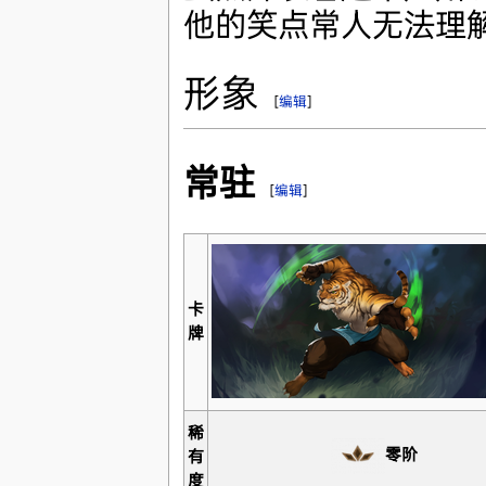
他的笑点常人无法理
形象
[
编辑
]
常驻
[
编辑
]
卡
牌
稀
零阶
有
度