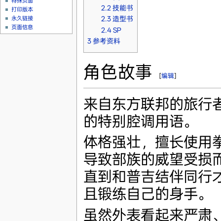
特殊页面
2.2
技能书
打印版本
永久链接
2.3
造型书
页面信息
2.4
SP
3
参考资料
角色故事
[
编辑
]
来自东方联邦的旅行
的特别腔调用语。
体格强壮，擅长使用
导致部族的威望受损
直到和普吉结伴同行
且锻练自己的身手。
虽然外表看起来严肃