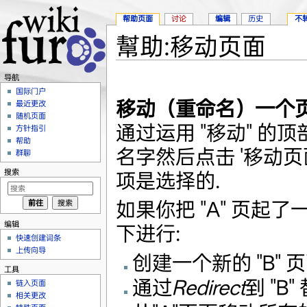
帮助页面
讨论
编辑
历史
不
幫助:移动页面
跳转至：
导航
、
搜索
导航
国际门户
移动（重命名）一个
最近更改
随机页面
通过运用 "移动" 的
方针指引
帮助
名字然后点击 '移动页面
群聊
搜索
项是选择的.
如果你把 "A" 页起了
编辑
下进行:
快速创建词条
上传向导
创建一个新的 "B" 页
工具
通过
Redirect
到 "B
链入页面
相关更改