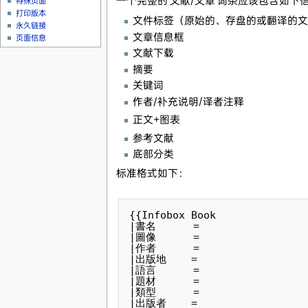
一个完整的 文献/文章 词条应该包含如下
特殊页面
打印版本
文件标签（原始的、存盘的或翻译的文
永久链接
文章信息框
页面信息
文献下载
摘要
关键词
作者/补充说明/译者注释
正文+图表
参考文献
底部分类
标准格式如下：
{{Infobox Book 

|書名      = 

|圖像      = 

|作者      = 

|出版地    = 

|語言      = 

|題材      = 

|類型      = 

|出版者    = 
