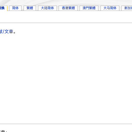
转换
简体
繁體
大陆简体
香港繁體
澳門繁體
大马简体
新加
献/文章
。