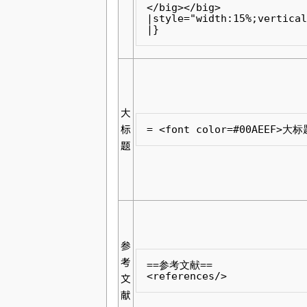
</big></big>

|style="width:15%;vertical
|}
大
标
= <font color=#00AEEF>大标
题
参
考
==参考文献==

<references/>
文
献