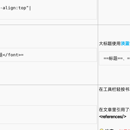
-align:top"|

大标题使用
淡蓝
题</font>=
==标题==、
在工具栏轻按书
在文章里引用了
<references/>