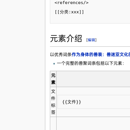
<references/>

[[分类:xxx]]

元素介绍
[
编辑
]
以优秀词条
作为身体的兽装：兽迷亚文化的
一个完整的兽聚词条包括以下元素：
元
素
文
件
{{文件}}
标
签