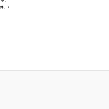
信息：
件。）