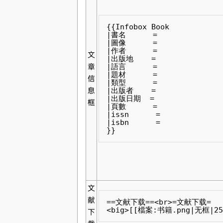
{{Infobox Book 

|書名      = 

|圖像      = 

|作者      = 

文
|出版地    = 

章
|語言      = 

|題材      = 

信
|類型      = 

息
|出版者    = 

|出版日期  = 

框
|頁數      = 

|issn      = 

|isbn      = 

}} 
文
献
==文献下载==<br>=文献下载=

<big>[[檔案:书籍.png|无框|25p
下