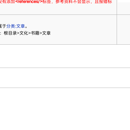
没有添加
<references/>
标签，参考资料不会显示，且报错标
属于
分类:文章
。
：根目录>文化>书籍>文章