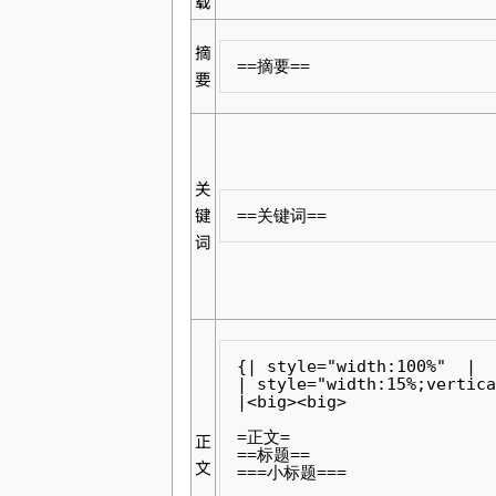
载
摘
==摘要==
要
关
键
==关键词==
词
{| style="width:100%"  |

| style="width:15%;vertica
|<big><big>

=正文=

正
==标题==

文
===小标题===
