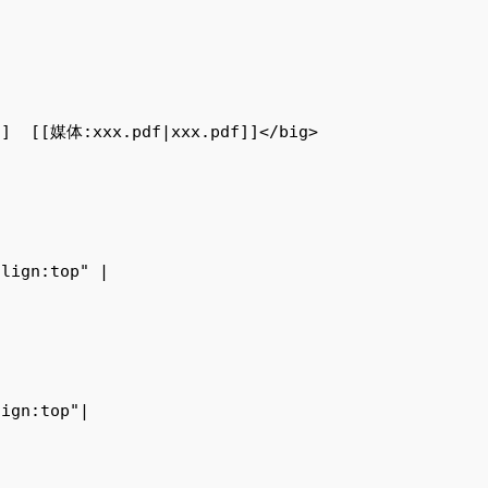
  [[媒体:xxx.pdf|xxx.pdf]]</big>

lign:top" |

ign:top"|
