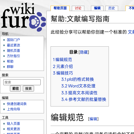
帮助页面
讨论
编辑
历史
不
幫助:文献编写指南
跳转至：
导航
、
搜索
此经验分享可以帮助你创建一个标准的
文
导航
国际门户
最近更改
随机页面
目录
[
隐藏
]
方针指引
1
编辑规范
帮助
2
元素介绍
群聊
3
编辑技巧
搜索
3.1
pfd的格式转换
3.2
Word文本处理
3.3
提高文本阅读性
编辑
3.4
参考文献的批量替换
快速创建词条
上传向导
编辑规范
工具
[
编辑
]
链入页面
相关更改