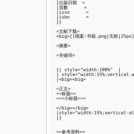
|出版日期  = 

|頁數      = 

|issn      = 

|isbn      = 

}}

=文献下载=

<big>[[檔案:书籍.png|无框|25px]]
=摘要=

=关键词=

{| style="width:100%"  |

| style="width:15%;vertical-a
|<big><big>

=正文=

==标题==

===小标题===

</big></big>

|style="width:15%;vertical-al
|}

==参考资料==
