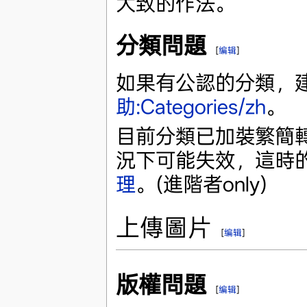
大致的作法。
分類問題
[
编辑
]
如果有公認的分類，
助:Categories/zh
。
目前分類已加裝繁簡
況下可能失效，這時
理
。(進階者only)
上傳圖片
[
编辑
]
版權問題
[
编辑
]