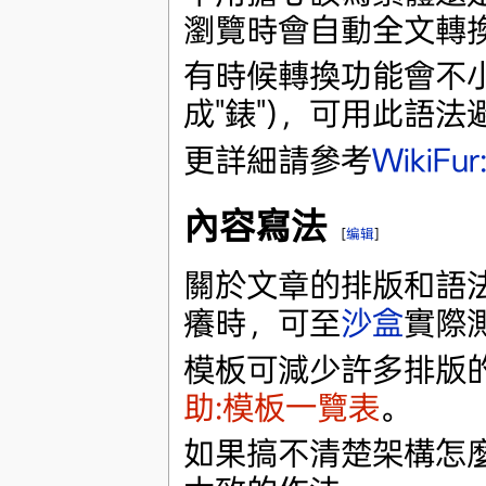
瀏覽時會自動全文轉
有時候轉換功能會不小
成"錶")，可用此語法避
更詳細請參考
WikiF
內容寫法
[
编辑
]
關於文章的排版和語
癢時，可至
沙盒
實際
模板可減少許多排版
助:模板一覽表
。
如果搞不清楚架構怎