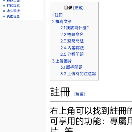
特殊页面
打印版本
目录
[
隐藏
]
永久链接
1
註冊
页面信息
2
撰寫文章
2.1
我該寫什麼？
2.2
標題命名
2.3
繁簡問題
2.4
內容寫法
2.5
分類問題
3
上傳圖片
3.1
版權問題
3.2
上傳時的注意點
註冊
[
编辑
]
右上角可以找到註冊
可享用的功能：專屬
片...等。