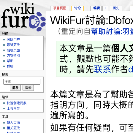
项目页面
讨论
编辑
+
历史
WikiFur討論:Db
（重定向自
幫助討論:羽
导航
跳转至：
导航
、
搜索
国际门户
最近更改
本文章是一篇
個人
随机页面
式，觀點也可能不
方针指引
帮助
時，請先
联系
作者
d
群聊
搜索
本篇文章是為了幫助
编辑
指明方向，同時大概的將
快速创建词条
上传向导
遍所寫的。
工具
链入页面
如果有任何疑問，可
相关更改