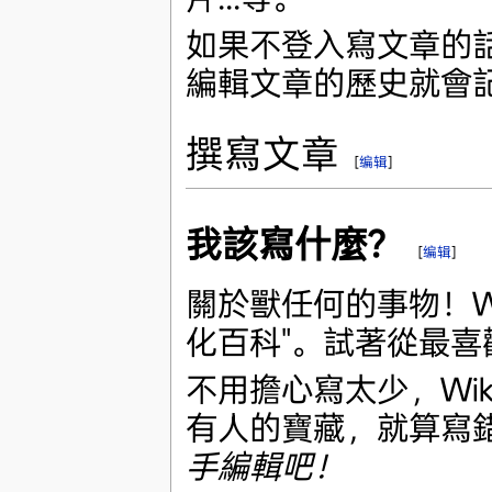
如果不登入寫文章的話
編輯文章的歷史就會
撰寫文章
[
编辑
]
我該寫什麼？
[
编辑
]
關於獸任何的事物！Wi
化百科"。試著從最
不用擔心寫太少，Wi
有人的寶藏，就算寫
手編輯吧！