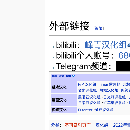
外部链接
[
编辑
]
bilibili：
峰青汉化组
bilibili个人账号：
6
Telegram频道：
t.m
查看
·
讨论
·
编辑
PrPr汉化组
·
Tirnan露营地
·
北
游戏汉化
老爹汉化组
·
萌獭汉化组
·
狐祠
黑曜石汉化组
·
日光灯汉化组
·
漫画汉化
日曜日汉化组
·
红苹果汉化组
·
视频汉化
Furontier
·
猫环汉化组
分类
：
不可索引页面
汉化组
2022年