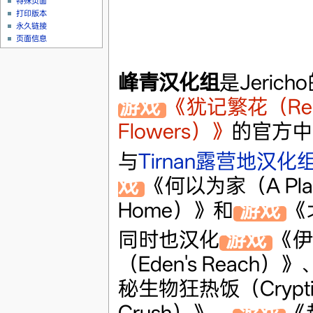
特殊页面
打印版本
永久链接
页面信息
峰青汉化组
是Jeric
游戏
《犹记繁花（Reme
Flowers）》
的官方中
与
Tirnan露营地汉化
戏
《何以为家（A Place 
Home）》和
游戏
《
同时也汉化
游戏
《伊
（Eden's Reach）》
秘生物狂热饭（Crypti
Crush）》、
游戏
《