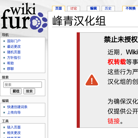
页面
讨论
编辑
历史
不转换
峰青汉化组
跳转至：
导航
、
搜索
导航
禁止未授权
国际门户
最近更改
近期，
Wiki
随机页面
方针指引
权转载
等
帮助
群聊
这些行为
搜索
汉化组的
为确保汉
编辑
快速创建词条
仅提供公
上传向导
链接
。
工具
链入页面
相关更改