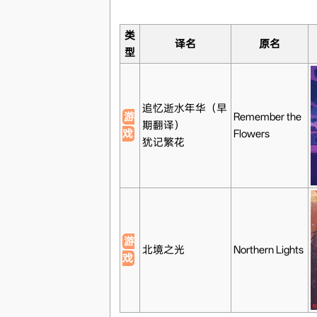
类
译名
原名
型
追忆逝水年华（早
游
Remember the
期翻译）
戏
Flowers
犹记繁花
游
北境之光
Northern Lights
戏