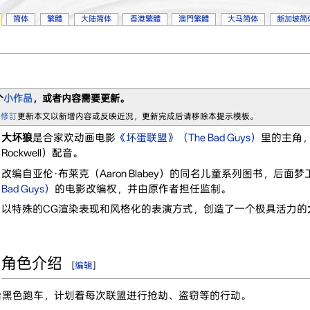
简体
繁體
大陆简体
香港繁體
澳門繁體
大马简体
新加坡简
个
小作品
，或者内容需要更新。
 修訂
更新本文以新增内容或反映近况，更新完成后请移除本提示模板。
大坏狼
是合家欢动画电影
《坏蛋联盟》（The Bad Guys）
里的主角，
Rockwell）配音。
改编自亚伦·布莱克（Aaron Blabey）的同名儿童系列图书，后面
Bad Guys）
的电影改编权，并由原作者担任监制。
以特殊的CG渲染表现和风格化的表演方式，创造了一个极具活力的
角色介绍
[
编辑
]
台黑色跑车，计划着每次联盟进行抢劫、盗窃等的行动。