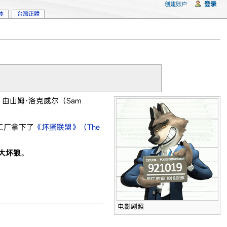
登录
创建账户
体
台灣正體
由山姆·洛克威尔（Sam
梦工厂拿下了
《坏蛋联盟》（The
大坏狼
。
电影剧照