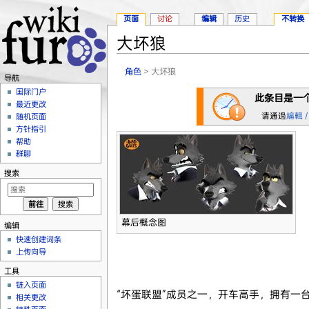
页面
讨论
编辑
历史
不转换
大坏狼
跳转至：
导航
、
搜索
角色
> 大坏狼
导航
国际门户
此条目是一
最近更改
请通過
編輯 /
随机页面
方针指引
帮助
群聊
搜索
幕后概念图
编辑
快速创建词条
上传向导
工具
链入页面
“坏蛋联盟”成员之一，开车高手，拥有一
相关更改