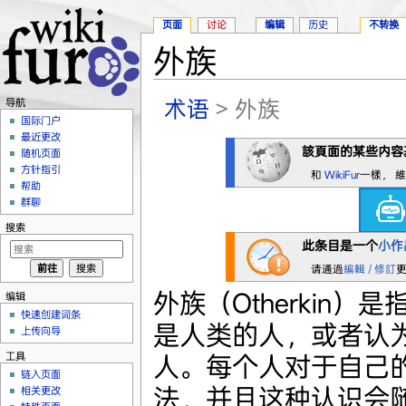
页面
讨论
编辑
历史
不转换
外族
跳转至：
导航
、
搜索
术语
> 外族
导航
国际门户
最近更改
該頁面的某些内容
随机页面
方针指引
和
WikiFur
一樣， 
帮助
群聊
搜索
此条目是一个
小作
请通過
編輯 / 修訂
外族（Otherkin
编辑
快速创建词条
是人类的人，或者认
上传向导
工具
人。每个人对于自己
链入页面
法，并且这种认识会
相关更改