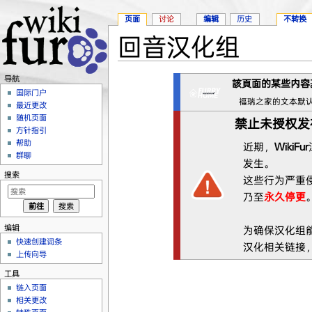
页面
讨论
编辑
历史
不转换
回音汉化组
跳转至：
导航
、
搜索
导航
該頁面的某些内容
国际门户
福瑞之家的文本默
最近更改
随机页面
禁止未授权发
方针指引
帮助
近期，
WikiFur
群聊
发生。
搜索
这些行为严重
乃至
永久停更
编辑
为确保汉化组
快速创建词条
汉化相关链接
上传向导
工具
链入页面
相关更改