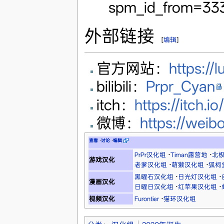
spm_id_from=333
外部链接
[
编辑
]
官方网站：
https://l
bilibili：
Prpr_Cyan
itch：
https://itch.io
微博：
https://wei
查看
·
讨论
·
编辑
PrPr汉化组
·
Tirnan露营地
·
北
游戏汉化
老爹汉化组
·
萌獭汉化组
·
狐祠
黑曜石汉化组
·
日光灯汉化组
·
漫画汉化
日曜日汉化组
·
红苹果汉化组
·
视频汉化
Furontier
·
猫环汉化组