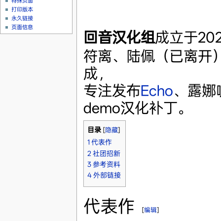
特殊页面
打印版本
永久链接
页面信息
回音汉化组
成立于20
符离、陆佩（已离开
成，
专注发布
Echo
、露娜
demo汉化补丁。
目录
[
隐藏
]
1
代表作
2
社团招新
3
参考资料
4
外部链接
代表作
[
编辑
]