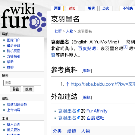
页面
讨论
编辑
历史
不转换
哀羽墨名
跳转至：
导航
、
搜索
社群
>
人物
> 哀羽墨名
导航
国际门户
哀羽墨名
（English: Ai Yu Mo 
最近更改
[1]
北省武漢市。
百度貼吧
：哀羽墨名吧
吧
随机页面
奇
等貓科獸人。
方针指引
帮助
群聊
參考資料
[
编辑
]
搜索
↑
http://tieba.baidu.com/f?kw
外部連結
[
编辑
]
编辑
快速创建词条
上传向导
哀羽墨名
於
Fur Affinity
哀羽墨名
於
百度貼吧
工具
链入页面
相关更改
分类
：
繪師
人物