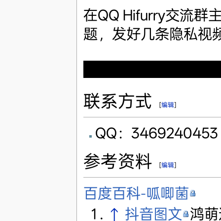
在QQ Hifurry
题，发好几条隐私视
骚扰未成年，互发隐
联系方式
[
编辑
]
QQ：3469240453
参考资料
[
编辑
]
百度百科-呱唧菌
↑
抖音图文
鸿萌