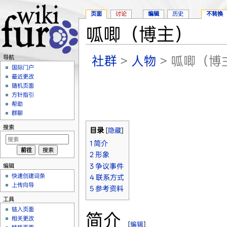
页面
讨论
编辑
历史
不转换
呱唧（博主）
跳转至：
导航
、
搜索
社群
>
人物
> 呱唧（博
导航
国际门户
最近更改
随机页面
方针指引
帮助
群聊
搜索
目录
[
隐藏
]
1
简介
2
形象
编辑
3
争议事件
快速创建词条
4
联系方式
上传向导
5
参考资料
工具
链入页面
简介
相关更改
[
编辑
]