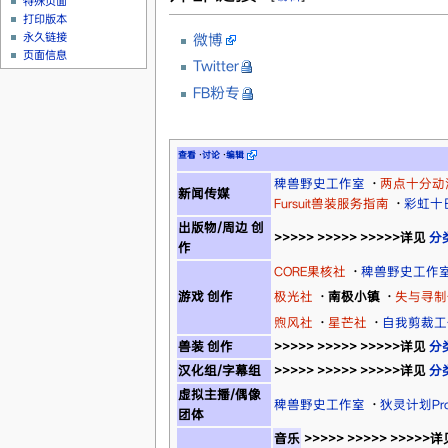
特殊页面
打印版本
永久链接
微博
页面信息
Twitter
FB粉专
查看
·
讨论
·
编辑
稗兽野史工作室
·
两点十分动
新闻传媒
Fursuit兽装服务指南
·
彩虹十
出版物/周边 创
>>>>> >>>>> >>>>>详见
分
作
CORE果核社
·
稗兽野史工作
游戏 创作
极光社
·
南极小镇
·
失与寻制
煦风社
·
星芒社
·
自我剪裁工
兽装 创作
>>>>> >>>>> >>>>>详见
分
汉化组/字幕组
>>>>> >>>>> >>>>>详见
分
虚拟主播/偶像
稗兽野史工作室
·
狄灵计划Proj
团体
音乐
>>>>> >>>>> >>>>>