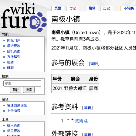
页面
讨论
编辑
历史
不转换
南极小镇
跳转至：
导航
、
搜索
南极小镇
（United Town），是于20
导航
团。截至目前有3名成员。
国际门户
最近更改
2021年11月底，南极小镇将部分社团人
随机页面
方针指引
参与的展会
帮助
[
编辑
]
群聊
搜索
年份
展会
身份
2021
野兽大都汇
展商
编辑
参考资料
快速创建词条
[
编辑
]
上传向导
工具
↑
*
微博
链入页面
相关更改
外部链接
[
编辑
]