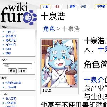
页面
讨论
编辑
历史
不转换
十泉浩
跳转至：
导航
、
搜索
角色
> 十泉浩
导航
国际门户
最近更改
十泉浩
随机页面
方针指引
人，
十
帮助
群聊
搜索
角色
十泉介
编辑
快速创建词条
泉产业
上传向导
十泉浩
工具
与生俱
链入页面
他甚至不使用兽印就
相关更改