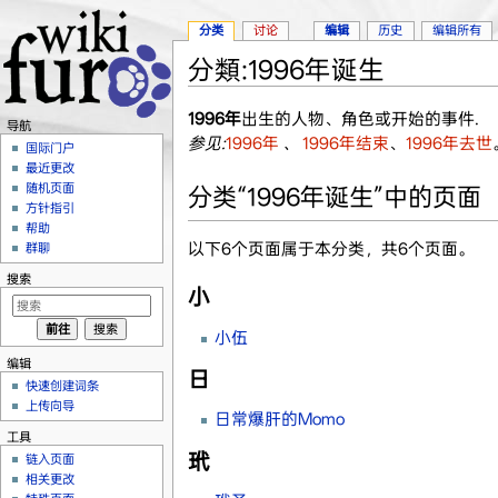
分类
讨论
编辑
历史
编辑所有
分類:1996年诞生
跳转至：
导航
、
搜索
1996年
出生的人物、角色或开始的事件.
导航
参见:
1996年
、
1996年结束
、
1996年去世
国际门户
最近更改
随机页面
分类“1996年诞生”中的页面
方针指引
帮助
以下6个页面属于本分类，共6个页面。
群聊
搜索
小
小伍
编辑
日
快速创建词条
上传向导
日常爆肝的Momo
工具
玳
链入页面
相关更改