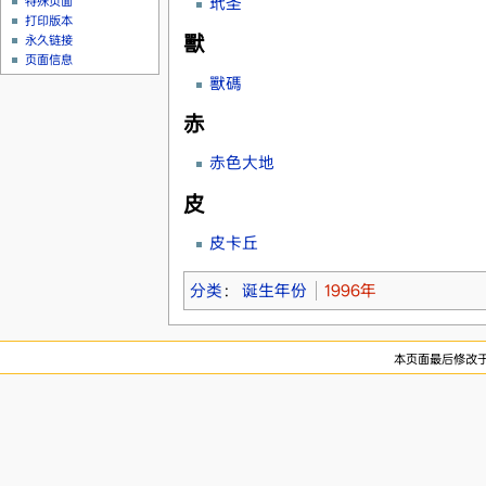
玳圣
特殊页面
打印版本
獸
永久链接
页面信息
獸碼
赤
赤色大地
皮
皮卡丘
分类
：
诞生年份
1996年
本页面最后修改于20