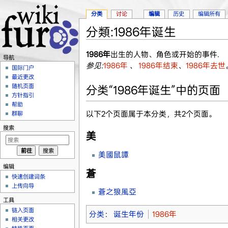
分类
讨论
编辑
历史
编辑所有
分類:1986年诞生
跳转至：
导航
、
搜索
1986年
出生的人物、角色或开始的事件.
导航
参见:
1986年
、
1986年结束
、
1986年去世
国际门户
最近更改
随机页面
分类“1986年诞生”中的页面
方针指引
帮助
以下2个页面属于本分类，共2个页面。
群聊
搜索
美
美國鼠譚
编辑
蒼
快速创建词条
上传向导
蒼之狼風亞
工具
链入页面
分类
：
诞生年份
1986年
相关更改