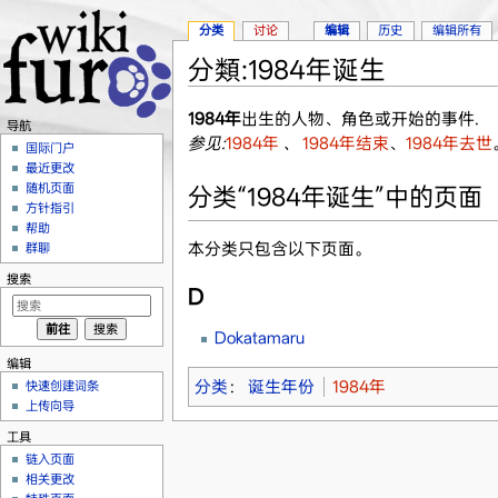
分类
讨论
编辑
历史
编辑所有
分類:1984年诞生
跳转至：
导航
、
搜索
1984年
出生的人物、角色或开始的事件.
导航
参见:
1984年
、
1984年结束
、
1984年去世
国际门户
最近更改
随机页面
分类“1984年诞生”中的页面
方针指引
帮助
本分类只包含以下页面。
群聊
搜索
D
Dokatamaru
编辑
分类
：
诞生年份
1984年
快速创建词条
上传向导
工具
链入页面
相关更改