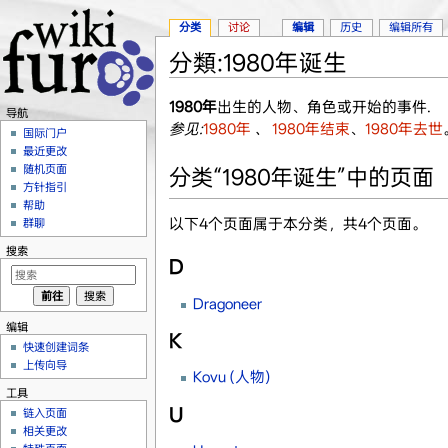
分类
讨论
编辑
历史
编辑所有
分類:1980年诞生
跳转至：
导航
、
搜索
1980年
出生的人物、角色或开始的事件.
导航
参见:
1980年
、
1980年结束
、
1980年去世
国际门户
最近更改
随机页面
分类“1980年诞生”中的页面
方针指引
帮助
以下4个页面属于本分类，共4个页面。
群聊
搜索
D
Dragoneer
编辑
K
快速创建词条
上传向导
Kovu (人物)
工具
U
链入页面
相关更改