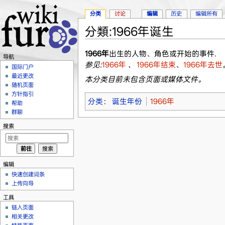
分类
讨论
编辑
历史
编辑所有
分類:1966年诞生
跳转至：
导航
、
搜索
1966年
出生的人物、角色或开始的事件.
导航
参见:
1966年
、
1966年结束
、
1966年去世
国际门户
最近更改
本分类目前未包含页面或媒体文件。
随机页面
方针指引
分类
：
诞生年份
1966年
帮助
群聊
搜索
编辑
快速创建词条
上传向导
工具
链入页面
相关更改