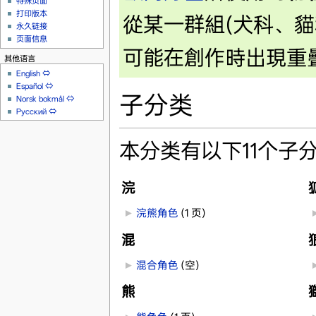
特殊页面
打印版本
從某一群組(犬科、貓
永久链接
页面信息
可能在創作時出現重
其他语言
English
⇔
Español
⇔
子分类
Norsk bokmål
⇔
Русский
⇔
本分类有以下11个子
浣
►
浣熊角色
‎
(1 页)
混
►
混合角色
‎
(空)
熊