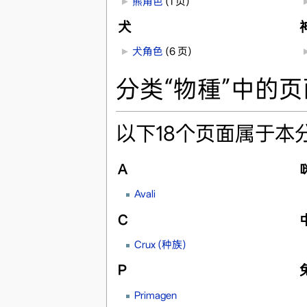
►
熊角色
‎
(1 页)
犬
►
犬角色
‎
(6 页)
分类“物種”中的页
以下18个页面属于本
A
Avali
C
Crux (种族)
P
Primagen