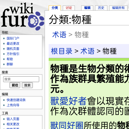
分类
讨论
编辑
历史
编辑所有
分類:物種
跳转至：
导航
、
搜索
术语
> 物種
导航
国际门户
最近更改
随机页面
根目录
>
术语
> 物種
方针指引
帮助
群聊
物種是生物分類的
搜索
作為族群具繁殖能
元。
编辑
獸愛好者
會以現實
快速创建词条
上传向导
作為次群體認同的
工具
链入页面
獸同好圈
所使用的
物
相关更改