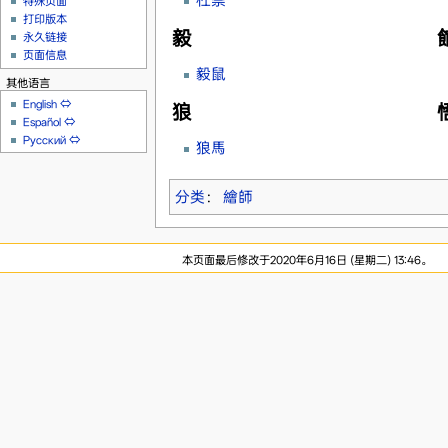
杜崇
特殊页面
打印版本
毅
永久链接
页面信息
毅鼠
其他语言
English
⇔
狼
Español
⇔
Русский
⇔
狼馬
分类
：
繪師
本页面最后修改于2020年6月16日 (星期二) 13:46。