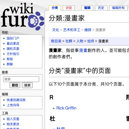
分类
讨论
编辑
历史
编辑所有
分類:漫畫家
跳转至：
导航
、
搜索
文化
>
艺术和手工
>
繪師
> 漫畫家
导航
国际门户
根目录
>
社群
>
人物
>
绘师
> 漫畫家
最近更改
随机页面
漫畫家
，指從事
漫畫
創作的人。並可能包
方针指引
的創作者們。
帮助
群聊
分类“漫畫家”中的页面
搜索
以下10个页面属于本分类，共10个页面。
编辑
R
快速创建词条
上传向导
Rick Griffin
工具
杜
链入页面
相关更改